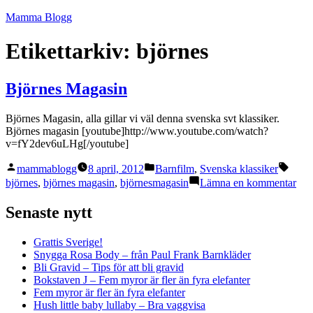
Hoppa
Mamma Blogg
till
innehåll
Etikettarkiv:
björnes
Björnes Magasin
Björnes Magasin, alla gillar vi väl denna svenska svt klassiker.
Björnes magasin [youtube]http://www.youtube.com/watch?
v=fY2dev6uLHg[/youtube]
Publicerat
Publicerat
Etiket
mammablogg
8 april, 2012
Barnfilm
,
Svenska klassiker
av
i
till
björnes
,
björnes magasin
,
björnesmagasin
Lämna en kommentar
Bjö
Mag
Senaste nytt
Grattis Sverige!
Snygga Rosa Body – från Paul Frank Barnkläder
Bli Gravid – Tips för att bli gravid
Bokstaven J – Fem myror är fler än fyra elefanter
Fem myror är fler än fyra elefanter
Hush little baby lullaby – Bra vaggvisa