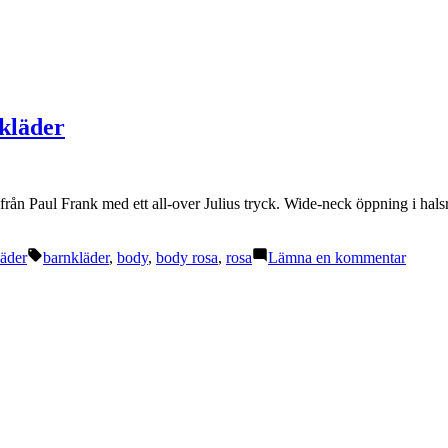
kläder
ån Paul Frank med ett all-over Julius tryck. Wide-neck öppning i hals
Etiketter:
till
äder
barnkläder
,
body
,
body rosa
,
rosa
Lämna en kommentar
Snygg
Rosa
Body
–
från
Paul
Frank
Barnkl