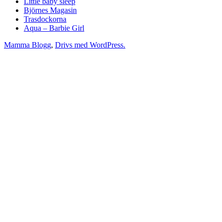
Little baby sleep
Björnes Magasin
Trasdockorna
Aqua – Barbie Girl
Mamma Blogg
,
Drivs med WordPress.