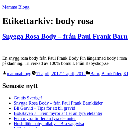
Hoppa
Mamma Blogg
till
innehåll
Etikettarkiv:
body rosa
Snygga Rosa Body – från Paul Frank Barn
En snygg rosa body från Paul Frank Body Fin långärmad body i rosa fr
påklädning. Tillverkad av 100% bomull. Från Babyshop.se
Publicerat
Publicerat
mammablogg
11 april, 2012
11 april, 2012
Barn
,
Barnkläder
,
Kl
av
i
Senaste nytt
Grattis Sverige!
Snygga Rosa Body – från Paul Frank Barnkläder
Bli Gravid – Tips för att bli gravid
Bokstaven J – Fem myror är fler än fyra elefanter
Fem myror är fler än fyra elefanter
Hush little baby lullaby – Bra vaggvisa