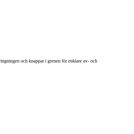
ringningen och knappar i grenen för enklare av- och
a
äder