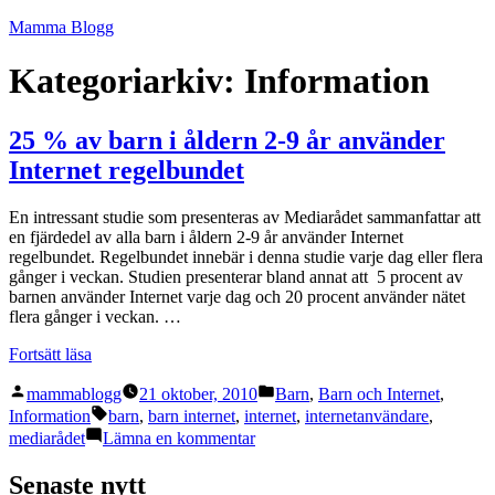
Hoppa
Mamma Blogg
till
innehåll
Kategoriarkiv:
Information
25 % av barn i åldern 2-9 år använder
Internet regelbundet
En intressant studie som presenteras av Mediarådet sammanfattar att
en fjärdedel av alla barn i åldern 2-9 år använder Internet
regelbundet. Regelbundet innebär i denna studie varje dag eller flera
gånger i veckan. Studien presenterar bland annat att 5 procent av
barnen använder Internet varje dag och 20 procent använder nätet
flera gånger i veckan. …
”25
Fortsätt läsa
%
Publicerat
Publicerat
av
mammablogg
21 oktober, 2010
Barn
,
Barn och Internet
,
av
i
barn
Etiketter:
Information
barn
,
barn internet
,
internet
,
internetanvändare
,
i
till
mediarådet
Lämna en kommentar
åldern
25
2-
%
Senaste nytt
9
av