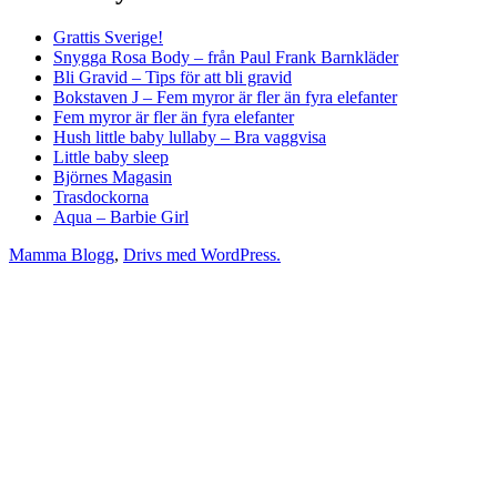
år
barn
Grattis Sverige!
använder
i
Snygga Rosa Body – från Paul Frank Barnkläder
Internet
åldern
Bli Gravid – Tips för att bli gravid
regelbundet”
2-
Bokstaven J – Fem myror är fler än fyra elefanter
9
Fem myror är fler än fyra elefanter
år
Hush little baby lullaby – Bra vaggvisa
använder
Little baby sleep
Internet
Björnes Magasin
regelbundet
Trasdockorna
Aqua – Barbie Girl
Mamma Blogg
,
Drivs med WordPress.