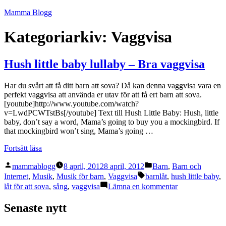
Hoppa
Mamma Blogg
till
innehåll
Kategoriarkiv:
Vaggvisa
Hush little baby lullaby – Bra vaggvisa
Har du svårt att få ditt barn att sova? Då kan denna vaggvisa vara en
perfekt vaggvisa att använda er utav för att få ert barn att sova.
[youtube]http://www.youtube.com/watch?
v=LwdPCWTstBs[/youtube] Text till Hush Little Baby: Hush, little
baby, don’t say a word, Mama’s going to buy you a mockingbird. If
that mockingbird won’t sing, Mama’s going …
”Hush
Fortsätt läsa
little
Publicerat
Publicerat
baby
mammablogg
8 april, 2012
8 april, 2012
Barn
,
Barn och
av
i
lullaby
Etiketter:
Internet
,
Musik
,
Musik för barn
,
Vaggvisa
barnlåt
,
hush little baby
,
–
till
låt för att sova
,
sång
,
vaggvisa
Lämna en kommentar
Bra
Hush
vaggvisa”
little
Senaste nytt
baby
lullaby