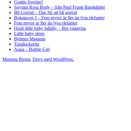
Grattis Sverige!
–
Snygga Rosa Body – från Paul Frank Barnkläder
Bra
Bli Gravid – Tips för att bli gravid
vaggvisa
Bokstaven J – Fem myror är fler än fyra elefanter
Fem myror är fler än fyra elefanter
Hush little baby lullaby – Bra vaggvisa
Little baby sleep
Björnes Magasin
Trasdockorna
Aqua – Barbie Girl
Mamma Blogg
,
Drivs med WordPress.