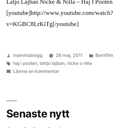
Latjo Lajban Nicke & Nilla – Haj I Poolen
[youtube]http://www.youtube.com/watch?
v=KGBC8LrKiTg[/youtube]
Publicerat
Publicerat
mammablogg
28 maj, 2011
Barnfilm
av
Etiketter:
i
haj i poolen
,
lattjo lajban
,
nicke o nilla
till
Lämna en kommentar
Nicke
&
Nilla
–
Senaste nytt
Haj
I
Poolen